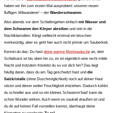
haben wir ihn zum ersten Mal ausprobiert: unseren neuen
fluffigen ‚Mitwanderer‘ – der
Wanderschwamm
.
Also abends vor dem Schlafengehen einfach
mit Wasser und
dem Schwamm den Körper abreiben
und rein in die
Nachtklamotten. Klingt vielleicht erstmal ein bisschen
merkwürdig, aber es geht hier auch nicht primär um Sauberkeit.
Kennst du das: Du hast
deine warme Merinowäsche
an, dein
Schlafsack ist bis oben hin zu, es ist eigentlich eine recht milde
Nacht und trotzdem fröstelst du so vor dich hin? Das liegt
häufig daran, dass du am Tag geschwitzt hast und
die
Salzkristalle
(ohne Duschmöglichkeit) noch auf deiner Haut
sitzen und dieser weiter Feuchtigkeit entziehen. Dadurch kühlst
du schneller aus und so ein kleines Schwamm’bad‘ kann da
schon Wunder wirken. Auch wenn es saukalt draußen ist und
du dir auf keinen Fall vorstellen kannst, überhaupt deine
Klamotten zu wechseln:
Tu es!