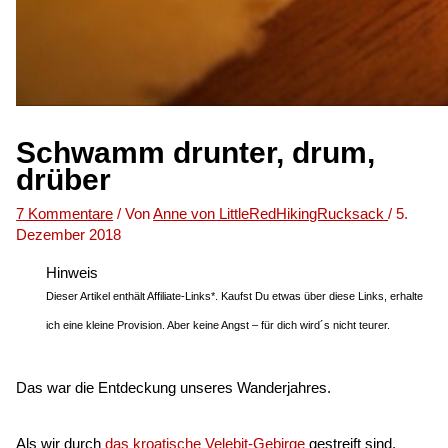
Schwamm drunter, drum,
drüber
7 Kommentare
/ Von
Anne von LittleRedHikingRucksack
/
5.
Dezember 2018
Hinweis
Dieser Artikel enthält Affiliate-Links*. Kaufst Du etwas über diese Links, erhalte
ich eine kleine Provision. Aber keine Angst – für dich wird´s nicht teurer.
Das war die Entdeckung unseres Wanderjahres.
Als wir durch
das kroatische Velebit-Gebirge
gestreift sind,